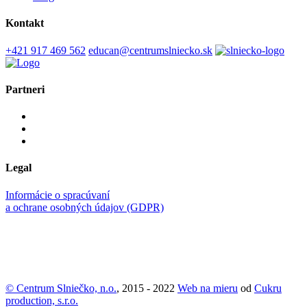
Kontakt
+421 917 469 562
educan@centrumslniecko.sk
Partneri
Legal
Informácie o spracúvaní
a ochrane osobných údajov (GDPR)
© Centrum Slniečko, n.o.
, 2015 - 2022
Web na mieru
od
Cukru
production, s.r.o.