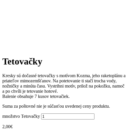
Tetovačky
Kresky sú dočasné tetovačky s motívom Kozma, jeho raketoplánu a
priateľov mimozemšťanov. Na potetovanie ti stačí trocha vody,
nožničky a minúta času. Vystrihni motív, prilož na pokožku, namoč
a po chvíli je tetovanie hotové.
Balenie obsahuje 7 kusov tetovačiek.
Suma za poštovné nie je súčasťou uvedenej ceny produktu.
množstvo Tetovačky
2,00
€