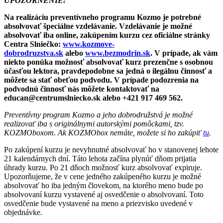
UPOZORNENIE:
Na realizáciu preventívneho programu Kozmo je potrebné
absolvovať špeciálne vzdelávanie. Vzdelávanie je možné
absolvovať iba online, zakúpením kurzu cez oficiálne stránky
Centra Slniečko:
www.kozmove-
dobrodruzstva.sk
alebo
www.bezmodrin.sk
. V prípade, ak vám
niekto ponúka možnosť absolvovať kurz prezenčne s osobnou
účasťou lektora, pravdepodobne sa jedná o ilegálnu činnosť a
môžete sa stať obeťou podvodu. V prípade podozrenia na
podvodnú činnosť nás môžete kontaktovať na
educan@centrumslniecko.sk alebo +421 917 469 562.
Preventívny program Kozmo a jeho dobrodružstvá je možné
realizovať iba s originálnymi autorskými pomôckami, tzv.
KOZMOboxom. Ak KOZMObox nemáte, možete si ho zakúpiť
tu
.
Po zakúpení kurzu je nevyhnutné absolvovať ho v stanovenej lehote
21 kalendárnych dní. Táto lehota začína plynúť dňom prijatia
úhrady kurzu. Po 21 dňoch možnosť kurz absolvovať expiruje.
Upozorňujeme, že v cene jedného zakúpeného kurzu je možné
absolvovať ho iba jedným človekom, na ktorého meno bude po
absolvovaní kurzu vystavené aj osvedčenie o absolvovaní. Toto
osvedčenie bude vystavené na meno a priezvisko uvedené v
objednávke.