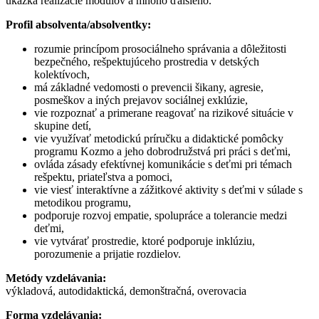
ukážka realizácie modulov a mnoho ďalšieho.
Profil absolventa/absolventky:
rozumie princípom prosociálneho správania a dôležitosti
bezpečného, rešpektujúceho prostredia v detských
kolektívoch,
má základné vedomosti o prevencii šikany, agresie,
posmeškov a iných prejavov sociálnej exklúzie,
vie rozpoznať a primerane reagovať na rizikové situácie v
skupine detí,
vie využívať metodickú príručku a didaktické pomôcky
programu Kozmo a jeho dobrodružstvá pri práci s deťmi,
ovláda zásady efektívnej komunikácie s deťmi pri témach
rešpektu, priateľstva a pomoci,
vie viesť interaktívne a zážitkové aktivity s deťmi v súlade s
metodikou programu,
podporuje rozvoj empatie, spolupráce a tolerancie medzi
deťmi,
vie vytvárať prostredie, ktoré podporuje inklúziu,
porozumenie a prijatie rozdielov.
Metódy vzdelávania:
výkladová, autodidaktická, demonštračná, overovacia
Forma vzdelávania: