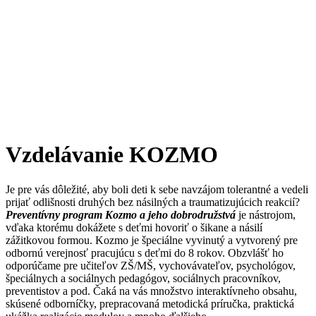
Vzdelávanie KOZMO
Je pre vás dôležité, aby boli deti k sebe navzájom tolerantné a vedeli
prijať odlišnosti druhých bez násilných a traumatizujúcich reakcií?
Preventívny program Kozmo a jeho dobrodružstvá
je nástrojom,
vďaka ktorému dokážete s deťmi hovoriť o šikane a násilí
zážitkovou formou. Kozmo je špeciálne vyvinutý a vytvorený pre
odbornú verejnosť pracujúcu s deťmi do 8 rokov. Obzvlášť ho
odporúčame pre učiteľov ZŠ/MŠ, vychovávateľov, psychológov,
špeciálnych a sociálnych pedagógov, sociálnych pracovníkov,
preventistov a pod. Čaká na vás množstvo interaktívneho obsahu,
skúsené odborníčky, prepracovaná metodická príručka, praktická