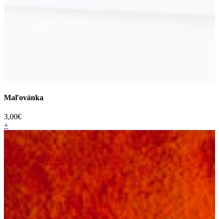
Maľovánka
3,00
€
+