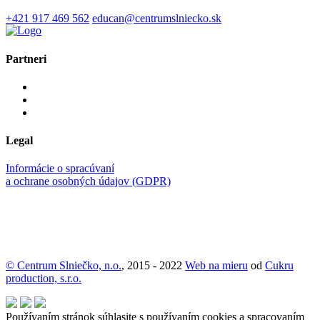
+421 917 469 562
educan@centrumslniecko.sk
Partneri
Legal
Informácie o spracúvaní
a ochrane osobných údajov (GDPR)
© Centrum Slniečko, n.o.
, 2015 - 2022
Web na mieru
od
Cukru
production, s.r.o.
Používaním stránok súhlasite s používaním cookies a spracovaním