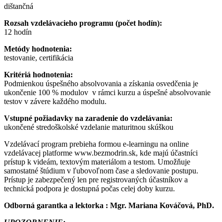
dištančná
Rozsah vzdelávacieho programu (počet hodín):
12 hodín
Metódy hodnotenia:
testovanie, certifikácia
Kritériá hodnotenia:
Podmienkou úspešného absolvovania a získania osvedčenia je
ukončenie 100 % modulov v rámci kurzu a úspešné absolvovanie
testov v závere každého modulu.
Vstupné požiadavky na zaradenie do vzdelávania:
ukončené stredoškolské vzdelanie maturitnou skúškou
Vzdelávací program prebieha formou e-learningu na online
vzdelávacej platforme www.bezmodrin.sk, kde majú účastníci
prístup k videám, textovým materiálom a testom. Umožňuje
samostatné štúdium v ľubovoľnom čase a sledovanie postupu.
Prístup je zabezpečený len pre registrovaných účastníkov a
technická podpora je dostupná počas celej doby kurzu.
Odborná garantka a lektorka : Mgr. Mariana Kováčová, PhD.