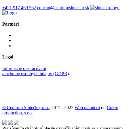
+421 917 469 562
educan@centrumslniecko.sk
Partneri
Legal
Informácie o spracúvaní
a ochrane osobných údajov (GDPR)
© Centrum Slniečko, n.o.
, 2015 - 2022
Web na mieru
od
Cukru
production, s.r.o.
Používaním stránok súhlasite s používaním cookies a spracovaním