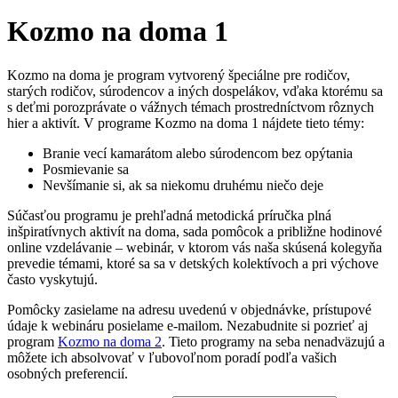
Kozmo na doma 1
Kozmo na doma je program vytvorený špeciálne pre rodičov,
starých rodičov, súrodencov a iných dospelákov, vďaka ktorému sa
s deťmi porozprávate o vážnych témach prostredníctvom rôznych
hier a aktivít. V programe Kozmo na doma 1 nájdete tieto témy:
Branie vecí kamarátom alebo súrodencom bez opýtania
Posmievanie sa
Nevšímanie si, ak sa niekomu druhému niečo deje
Súčasťou programu je prehľadná metodická príručka plná
inšpiratívnych aktivít na doma, sada pomôcok a približne hodinové
online vzdelávanie – webinár, v ktorom vás naša skúsená kolegyňa
prevedie témami, ktoré sa sa v detských kolektívoch a pri výchove
často vyskytujú.
Pomôcky zasielame na adresu uvedenú v objednávke, prístupové
údaje k webináru posielame e-mailom. Nezabudnite si pozrieť aj
program
Kozmo na doma 2
. Tieto programy na seba nenadväzujú a
môžete ich absolvovať v ľubovoľnom poradí podľa vašich
osobných preferencií.