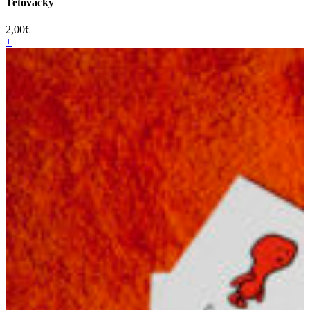
Tetovačky
2,00
€
+